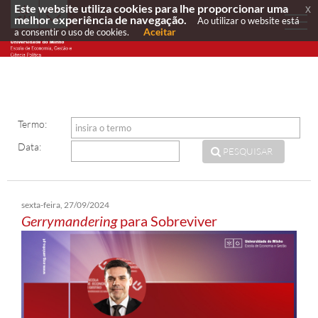
Este website utiliza cookies para lhe proporcionar uma
x
melhor experiência de navegação.
Ao utilizar o website está
Aceitar
a consentir o uso de cookies.
Termo:
Data:
PESQUISAR
sexta-feira, 27/09/2024
Gerrymandering
para Sobreviver