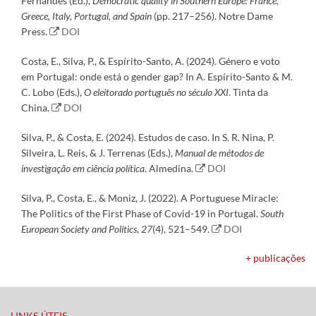
Fernandes (Ed.),
Democratic quality in Southern Europe: France,
Greece, Italy, Portugal, and Spain
(pp. 217–256). Notre Dame
Press.
DOI
Costa, E., Silva, P., & Espírito-Santo, A. (2024). Género e voto
em Portugal: onde está o gender gap? In A. Espírito-Santo & M.
C. Lobo (Eds.),
O eleitorado português no século XXI
. Tinta da
China.
DOI
Silva, P., & Costa, E. (2024). Estudos de caso. In S. R. Nina, P.
Silveira, L. Reis, & J. Terrenas (Eds.),
Manual de métodos de
investigação em ciência política
. Almedina.
DOI
Silva, P., Costa, E., & Moniz, J. (2022). A Portuguese Miracle:
The Politics of the First Phase of Covid-19 in Portugal.
South
European Society and Politics
,
27
(4), 521–549.
DOI
+ publicações
LINKS ÚTEIS​