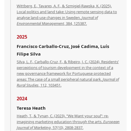
Wittberg, E., Tavares, A. F., & Szmigiel-Rawska, K. (2025).
Local politics and land take: Using remote sensing data to
analyse land-use changes in Sweden.
Journal of
Environmental Management
, 384, 125387.
2025
Francisco Carballo-Cruz, José Cadima, Luís
Filipe Silva
Silva, L. F., Carballo-Cruz, F., & Ribeiro, J. C. (2024). Residents’
perceptions of tourism development in the context of a
new governance framework for Portuguese protected
areas: The case of a small peripheral natural park.
Journal of
Rural Studies
, 112, 103451.
2024
Teresa Heath
Heath, T., & Tynan, C. (2023). “We Want your soul”: re-
imagining marketing education through the arts.
European
Journal of Marketing
, 57(10), 2808-2837.