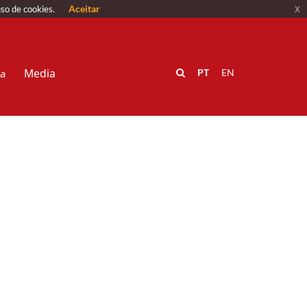
Aceitar
x
uso de cookies.
Media
va
PT
EN