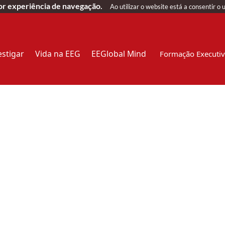
hor experiência de navegação.
Ao utilizar o website está a consentir o 
estigar
Vida na EEG
EEGlobal Mind
Formação Executi