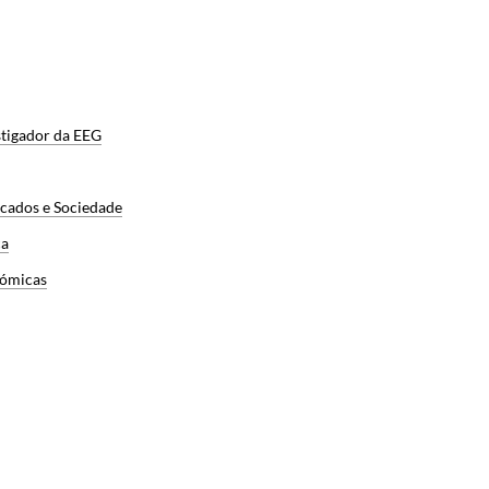
tigador da EEG
cados e Sociedade
ca
nómicas