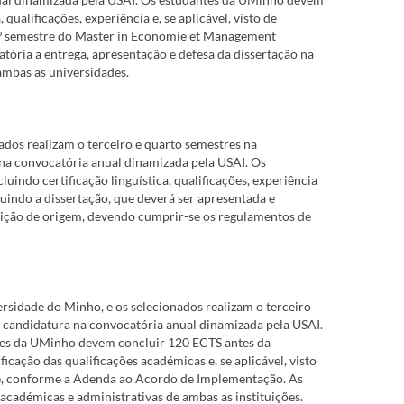
qualificações, experiência e, se aplicável, visto de
.º semestre do Master in Economie et Management
atória a entrega, apresentação e defesa da dissertação na
ambas as universidades.
dos realizam o terceiro e quarto semestres na
 na convocatória anual dinamizada pela USAI. Os
indo certificação linguística, qualificações, experiência
luindo a dissertação, que deverá ser apresentada e
ição de origem, devendo cumprir-se os regulamentos de
rsidade do Minho, e os selecionados realizam o terceiro
a candidatura na convocatória anual dinamizada pela USAI.
antes da UMinho devem concluir 120 ECTS antes da
ficação das qualificações académicas e, se aplicável, visto
ade, conforme a Adenda ao Acordo de Implementação. As
cadémicas e administrativas de ambas as instituições.