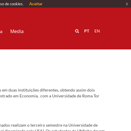
Aceitar
x
uso de cookies.
Media
va
PT
EN
em duas instituições diferentes, obtendo assim dois
 Mestrado em Economia, com a Universidade de Roma Tor
nados realizam o terceiro semestre na Universidade de
nual dinamizada pela USAI. Os estudantes da UMinho devem