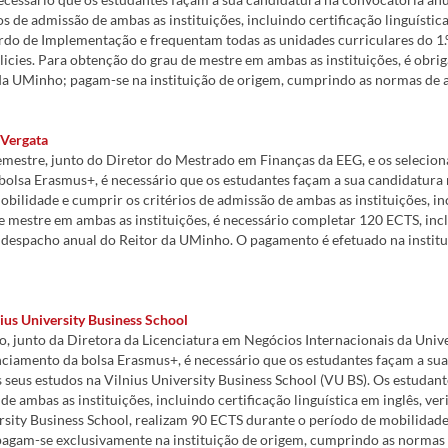
de admissão de ambas as instituições, incluindo certificação linguística, 
rdo de Implementação e frequentam todas as unidades curriculares do 1
licies. Para obtenção do grau de mestre em ambas as instituições, é obrig
a UMinho; pagam-se na instituição de origem, cumprindo as normas de 
 Vergata
mestre, junto do Diretor do Mestrado em Finanças da EEG, e os seleciona
 bolsa Erasmus+, é necessário que os estudantes façam a sua candidatura
idade e cumprir os critérios de admissão de ambas as instituições, inclu
 de mestre em ambas as instituições, é necessário completar 120 ECTS, inc
despacho anual do Reitor da UMinho. O pagamento é efetuado na institu
ius University Business School
 junto da Diretora da Licenciatura em Negócios Internacionais da Unive
anciamento da bolsa Erasmus+, é necessário que os estudantes façam a su
os seus estudos na Vilnius University Business School (VU BS). Os estud
 ambas as instituições, incluindo certificação linguística em inglês, veri
versity Business School, realizam 90 ECTS durante o período de mobilid
gam-se exclusivamente na instituição de origem, cumprindo as normas a