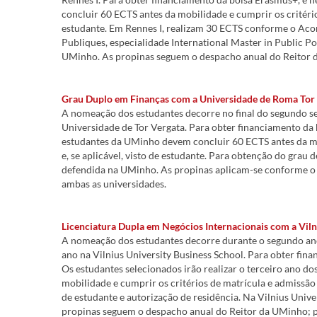
concluir 60 ECTS antes da mobilidade e cumprir os critérios 
estudante. Em Rennes I, realizam 30 ECTS conforme o Aco
Publiques, especialidade International Master in Public Po
UMinho. As propinas seguem o despacho anual do Reitor d
Grau Duplo em Finanças com a Universidade de Roma Tor
A nomeação dos estudantes decorre no final do segundo se
Universidade de Tor Vergata. Para obter financiamento da
estudantes da UMinho devem concluir 60 ECTS antes da mobil
e, se aplicável, visto de estudante. Para obtenção do grau
defendida na UMinho. As propinas aplicam-se conforme o 
ambas as universidades.
Licenciatura Dupla em Negócios Internacionais com a Viln
A nomeação dos estudantes decorre durante o segundo ano,
ano na Vilnius University Business School. Para obter fin
Os estudantes selecionados irão realizar o terceiro ano d
mobilidade e cumprir os critérios de matrícula e admissão de
de estudante e autorização de residência. Na Vilnius Uni
propinas seguem o despacho anual do Reitor da UMinho; pa