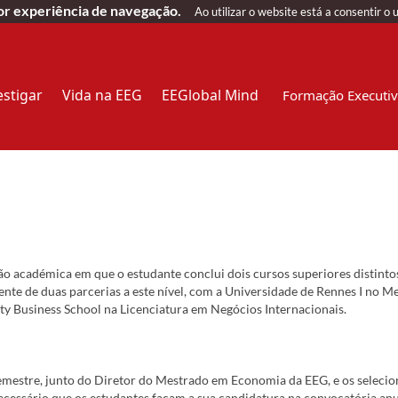
hor experiência de navegação.
Ao utilizar o website está a consentir o 
estigar
Vida na EEG
EEGlobal Mind
Formação Executi
académica em que o estudante conclui dois cursos superiores distintos 
ente de duas parcerias a este nível, com a Universidade de Rennes I no
ty Business School na Licenciatura em Negócios Internacionais.
mestre, junto do Diretor do Mestrado em Economia da EEG, e os selecio
necessário que os estudantes façam a sua candidatura na convocatória a