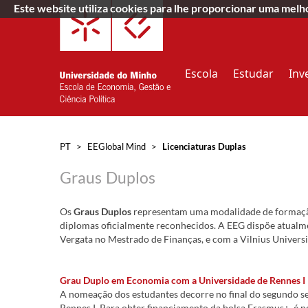
Este website utiliza cookies para lhe proporcionar uma mel
Escola
Estudar
Inv
PT
>
EEGlobal Mind
>
Licenciaturas Duplas
Graus Duplos
Os
Graus Duplos
representam uma modalidade de formação 
diplomas oficialmente reconhecidos. A EEG dispõe atualm
Vergata no Mestrado de Finanças, e com a Vilnius Universi
Grau Duplo em Economia com a Universidade de Rennes I
A nomeação dos estudantes decorre no final do segundo se
Rennes I. Para obter financiamento da bolsa Erasmus+, é 