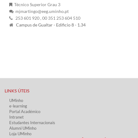
Técnico Superior Grau 3
mjmartingo@eeg.uminho.pt
253 601 920
, 00 351 253 604 510
Campus de Gualtar - Edificio 8 - 1.34
LINKS ÚTEIS​
UMinho
e-learning
Portal Académico
Intranet
Estudantes Inter​​nacionais
Alumni UMinho
Loja UMinho