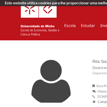
Este website utiliza cookies para lhe proporcionar uma mel
Escola
Estudar
Inv
Rita So
Doutoram
Departam
Vice Pr
ritaso
25360
Campus