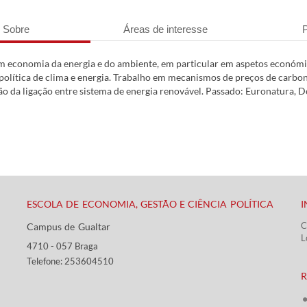
Sobre
Áreas de interesse
P
em economia da energia e do ambiente, em particular em aspetos económic
política de clima e energia. Trabalho em mecanismos de preços de carbo
ão da ligação entre sistema de energia renovável. Passado: Euronatura
ESCOLA DE ECONOMIA, GESTÃO E CIÊNCIA POLÍTICA
C
Campus de Gualtar ​​
L
4710 - ​057 Braga
Telefone: 253604510​​
​ ​​​
​