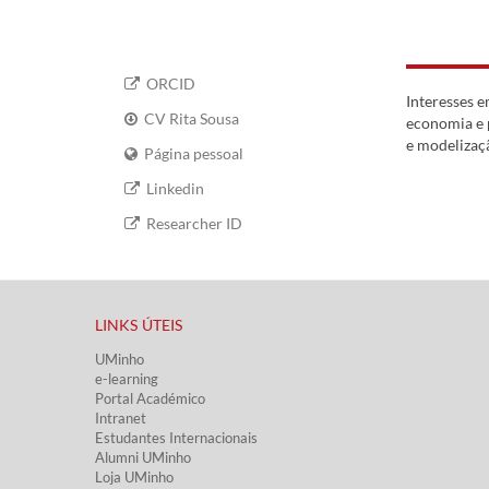
ORCID
Interesses 
CV Rita Sousa
economia e 
e modelizaç
Página pessoal
Linkedin
Researcher ID
LINKS ÚTEIS​
UMinho
e-learning
Portal Académico
Intranet
Estudantes Inter​​nacionais
Alumni UMinho
Loja UMinho