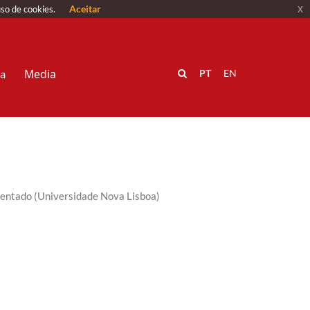
Aceitar
x
uso de cookies.
Media
va
PT
EN
tentado
(Universidade Nova Lisboa)