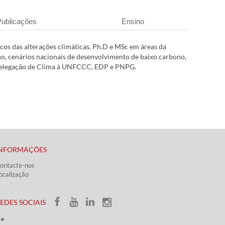
ublicações
Ensino
os das alterações climáticas. Ph.D e MSc em áreas da
no, cenários nacionais de desenvolvimento de baixo carbono,
, Delegação de Clima à UNFCCC, EDP e PNPG.
INFORMAÇÕES
ontacte-nos
ocalização
REDES SOCIAIS​​