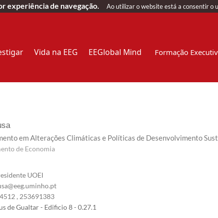
hor experiência de navegação.
Ao utilizar o website está a consentir o 
estigar
Vida na EEG
EEGlobal Mind
Formação Executi
usa
ento em Alterações Climáticas e Políticas de Desenvolvimento Sus
ento de Economia
esidente UOEI
usa@eeg.uminho.pt
4512
, 253691383
 de Gualtar - Edificio 8 - 0.27.1