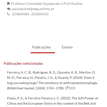
Professor Convidado Equiparado a Prof Auxiliar
pauloduarte@eeg.uminho.pt
253604584
, 253604510
Publicações
Ensino
Publicações selecionadas
Ferreira, A. C. B., Rodrigues, R. G., Gouveia, A. R., Martins, O.
M. D., Ferreira, H., Pereira, J. A., & Duarte, P. (2024). Does it
bug you eating bugs? The emotions of anthropoentomophagy.
British Food Journal
,
126
(4), 1765–1780.
DOI
Paulo, P. A., & Ferreira-Pereira, L. C. (2022). The Soft Power of
China and the European Union in the context of the Belt and