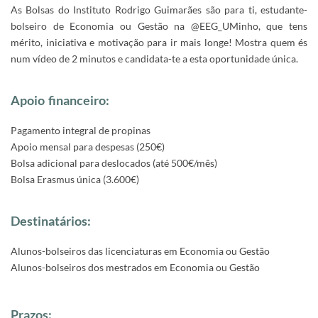
As Bolsas do Instituto Rodrigo Guimarães são para ti, estudante-
bolseiro de Economia ou Gestão na @EEG_UMinho, que tens
mérito, iniciativa e motivação para ir mais longe! Mostra quem és
num vídeo de 2 minutos e candidata-te a esta oportunidade única.
Apoio financeiro:
Pagamento integral de propinas
Apoio mensal para despesas (250€)
Bolsa adicional para deslocados (até 500€/mês)
Bolsa Erasmus única (3.600€)
Destinatários:
Alunos-bolseiros das licenciaturas em Economia ou Gestão
Alunos-bolseiros dos mestrados em Economia ou Gestão
Prazos: