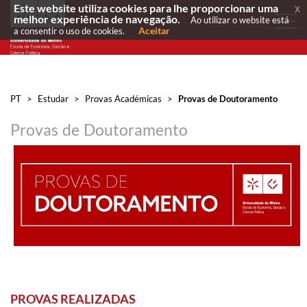
Este website utiliza cookies para lhe proporcionar uma
x
melhor experiência de navegação.
Ao utilizar o website está
Aceitar
a consentir o uso de cookies.
PT
>
Estudar
>
Provas Académicas
>
Provas de Doutoramento
Provas de Doutoramento
PROVAS REALIZADAS