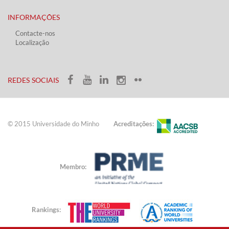
INFORMAÇÕES
Contacte-nos
Localização
​ ​​​
​REDES SOCIAIS​​
© 2015 Universidade do ​Minho​​​
Acreditações:
Membro:
Rankings: