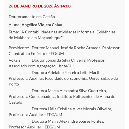
26 DE JANEIRO DE 2026 ÀS 14:00
Doutoramento em Gestão
Aluno:
Angélica Violeta Chiau
Tema: "A Contabilidade nas atividades Informais: Evidências
do Mukhero em Moçambique"
Presidente:
Doutor Manuel José da Rocha Armada, Professor
Catedrático Emérito - EEG/UM
Vogais:
Doutor Jonas da Silva Oliveira, Professor
Associado com Agregação - Iscte/IUL
Doutora Adelaide Ferreira Leite Martins,
Professora Auxiliar, Faculdade de Economia, Universidade do
Porto
Doutora Marta Alexandra Silva Guerreiro,
Professora Coordenadora, Instituto Politécnico de Viana do
Castelo
Doutora Lídia Cristina Alves Morais Oliveira,
Professora Auxiliar - EEG/UM
Doutora Maria Alexandra Soares Fontes,
Professor Auxiliar - EEG/UM