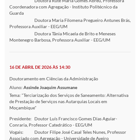
Doutora Rute Maria Gomes Abreu, Professora
Coordenadora com Agregação - Instituto Politécnico da
Guarda
Doutora Maria Filomena Pregueiro Antunes Brás,
Professora Auxiliar - EEG/UM
Doutora Tânia Micaela de Brito e Meneses
Montenegro Barbosa, Professora Auxiliar - EEG/UM
16 DE ABRIL DE 2026 ÀS 14:30
Doutoramento em Ciências da Administração
Aluno:
Assinde Joaquim Assumane
Tema: "Terciarização dos Serviços de Saneamento: Alternativa
de Prestação de Serviços nas Autarquias Locais em
Moçambique"
Presidente:
Doutor Luís Francisco Gomes Dias Aguiar-
Conraria, Professor Catedrático - EEG/UM
Vogais:
Doutor Filipe José Casal Teles Nunes, Professor
Associado com Agregação - Universidade de Aveiro