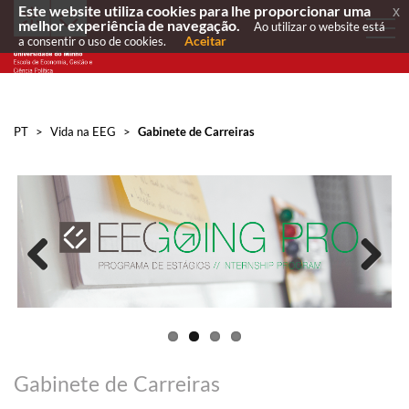
Este website utiliza cookies para lhe proporcionar uma
x
melhor experiência de navegação.
Ao utilizar o website está
Aceitar
a consentir o uso de cookies.
PT
>
Vida na EEG
>
Gabinete de Carreiras
Previous
Next
Gabinete de Carreiras