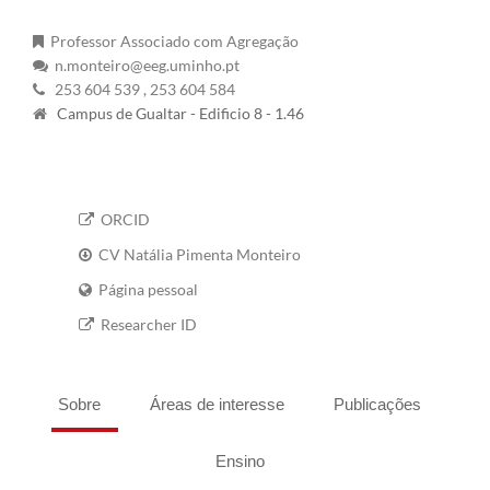
Professor Associado com Agregação
n.monteiro@eeg.uminho.pt
253 604 539
, 253 604 584
Campus de Gualtar - Edificio 8 - 1.46
ORCID
CV Natália Pimenta Monteiro
Página pessoal
Researcher ID
Sobre
Áreas de interesse
Publicações
Ensino