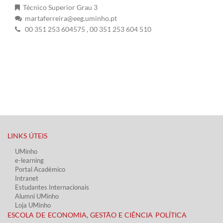
Técnico Superior Grau 3
martaferreira@eeg.uminho.pt
00 351 253 604575
, 00 351 253 604 510
LINKS ÚTEIS​
UMinho
e-learning
Portal Académico
Intranet
Estudantes Inter​​nacionais
Alumni UMinho
Loja UMinho
ESCOLA DE ECONOMIA, GESTÃO E CIÊNCIA POLÍTICA