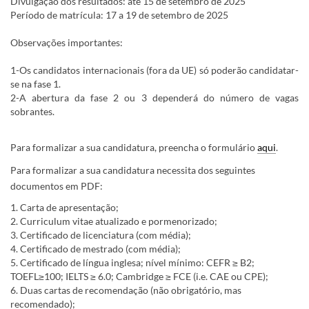
Divulgação dos resultados: até 15 de setembro de 2025
Período de matrícula: 17 a 19 de setembro de 2025
Observações importantes:
1-Os candidatos internacionais (fora da UE) só poderão candidatar-
se na fase 1.
2-A abertura da fase 2 ou 3 dependerá do número de vagas
sobrantes.
Para formalizar a sua candidatura, preencha o formulário
aqui
.
Para formalizar a sua candidatura necessita dos seguintes
documentos em PDF:​
1. Carta de apresentação;
2. Curriculum vitae atualizado e pormenorizado​;
3. Certificado de licenciatura (com média);
4. Certificado de mestrado (com média);
5. Certificado de língua inglesa; nível mínimo: CEFR ≥ B2;
TOEFL≥100; IELTS ≥ 6.0; Cambridge ≥ FCE (i.e. CAE ou CPE);
6. Duas cartas de recomendação (não obrigatório, mas
recomendado);