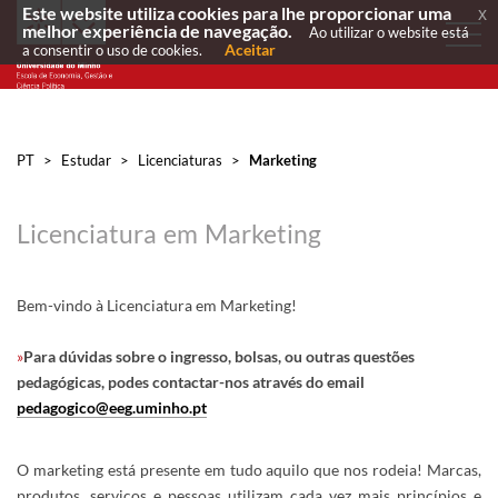
Este website utiliza cookies para lhe proporcionar uma
x
melhor experiência de navegação.
Ao utilizar o website está
Aceitar
a consentir o uso de cookies.
PT
>
Estudar
>
Licenciaturas
>
Marketing
Licenciatura em Marketing
Bem-vindo à Licenciatura em Marketing!
»
Para dúvidas sobre o ingresso, bolsas, ou outras questões
pedagógicas, podes contactar-nos através do email
pedagogico@eeg.uminho.pt
O marketing está presente em tudo aquilo que nos rodeia! Marcas,
produtos, serviços e pessoas utilizam cada vez mais princípios e