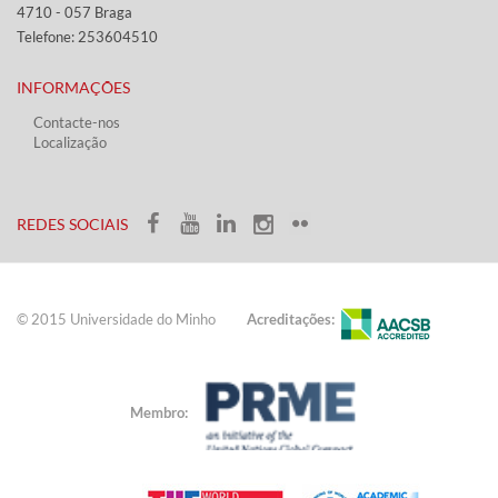
4710 - ​057 Braga
Telefone: 253604510​​
INFORMAÇÕES
Contacte-nos
Localização
​ ​​​
​REDES SOCIAIS​​
© 2015 Universidade do ​Minho​​​
Acreditações:
Membro: