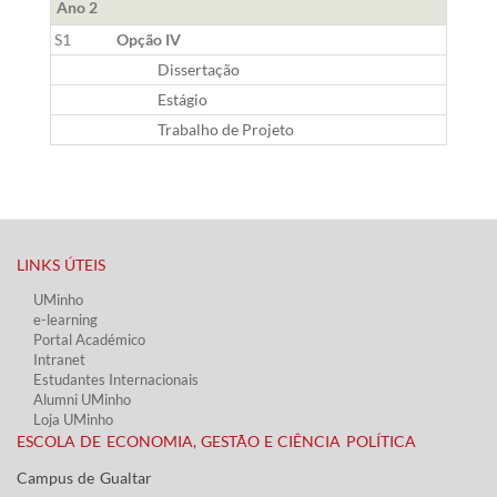
Ano 2
S1
Opção IV
Dissertação
Estágio
Trabalho de Projeto
LINKS ÚTEIS​
UMinho
e-learning
Portal Académico
Intranet
Estudantes Inter​​nacionais
Alumni UMinho
Loja UMinho
ESCOLA DE ECONOMIA, GESTÃO E CIÊNCIA POLÍTICA
Campus de Gualtar ​​