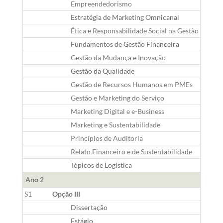
Empreendedorismo
G
Estratégia de Marketing Omnicanal
G
Ética e Responsabilidade Social na Gestão
G
Fundamentos de Gestão Financeira
G
Gestão da Mudança e Inovação
G
Gestão da Qualidade
G
Gestão de Recursos Humanos em PMEs
G
Gestão e Marketing do Serviço
G
Marketing Digital e e-Business
G
Marketing e Sustentabilidade
G
Princípios de Auditoria
G
Relato Financeiro e de Sustentabilidade
G
Tópicos de Logística
G
Ano 2
S1
Opção III
Dissertação
G
Estágio
G