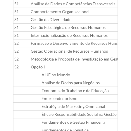
S1
Análise de Dados e Competências Transversais
C
S1
Comportamento Organizacional
G
S1
Gestão da Diversidade
G
S1
Gestão Estratégica de Recursos Humanos
G
S1
Internacionalização de Recursos Humanos
G
S2
Formação e Desenvolvimento de Recursos Humanos
G
S2
Gestão Operacional de Recursos Humanos
G
S2
Metodologia e Proposta de Investigação em Gestão
G
S2
Opção I
A UE no Mundo
C
Análise de Dados para Negócios
G
Economia do Trabalho e da Educação
E
Empreendedorismo
G
Estratégia de Marketing Omnicanal
G
Ética e Responsabilidade Social na Gestão
G
Fundamentos de Gestão Financeira
G
Fundamentos de Logística
G