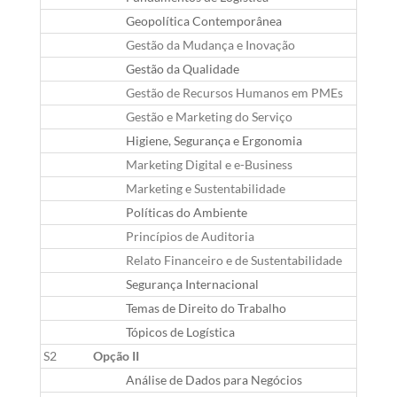
Geopolítica Contemporânea
C
Gestão da Mudança e Inovação
G
Gestão da Qualidade
G
Gestão de Recursos Humanos em PMEs
G
Gestão e Marketing do Serviço
G
Higiene, Segurança e Ergonomia
E
Marketing Digital e e-Business
G
Marketing e Sustentabilidade
G
Políticas do Ambiente
C
Princípios de Auditoria
G
Relato Financeiro e de Sustentabilidade
G
Segurança Internacional
C
Temas de Direito do Trabalho
D
Tópicos de Logística
G
S2
Opção II
Análise de Dados para Negócios
G