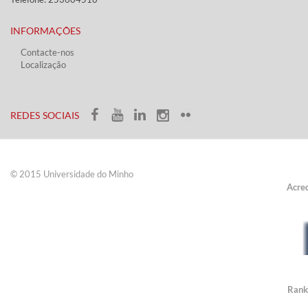
INFORMAÇÕES
Contacte-nos
Localização
​ ​​​
​REDES SOCIAIS​​
© 2015 Universidade do ​Minho​​​
Acred
Membro:
Rank