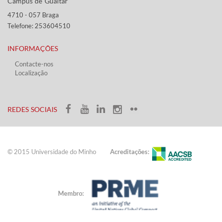
Campus de Gualtar ​​
4710 - ​057 Braga
Telefone: 253604510​​
INFORMAÇÕES
Contacte-nos
Localização
​ ​​​
​REDES SOCIAIS​​
© 2015 Universidade do ​Minho​​​
Acreditações:
Membro: