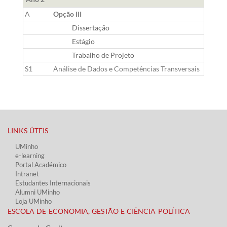
A
Opção III
Dissertação
Estágio
Trabalho de Projeto
S1
Análise de Dados e Competências Transversais
LINKS ÚTEIS​
UMinho
e-learning
Portal Académico
Intranet
Estudantes Inter​​nacionais
Alumni UMinho
Loja UMinho
ESCOLA DE ECONOMIA, GESTÃO E CIÊNCIA POLÍTICA