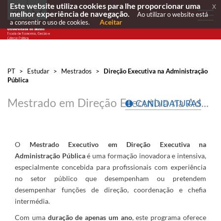
Este website utiliza cookies para lhe proporcionar uma
x
melhor experiência de navegação.
Ao utilizar o website está
Aceitar
a consentir o uso de cookies.
PT
>
Estudar
>
Mestrados
>
Direção Executiva na Administração
Pública
Mestrado em Direção Executiva na Administração Pública
CANDIDATURAS
O
Mestrado Executivo em Direção Executiva na
Administração Pública
é uma formação inovadora e intensiva,
especialmente concebida para profissionais com experiência
no setor público que desempenham ou pretendem
desempenhar funções de direção, coordenação e chefia
intermédia.
Com uma
duração de apenas um ano
, este programa oferece