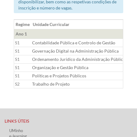
disponibilizar, bem como as respetivas condições de
inscrição e número de vagas.
Regime
Unidade Curricular
Área
Ano 1
S1
Contabilidade Pública e Controlo de Gestão
G
S1
Governação Digital na Administração Pública
TSI
S1
Ordenamento Jurídico da Administração Pública
D
S1
Organização e Gestão Pública
AP
S1
Políticas e Projetos Públicos
AP
S2
Trabalho de Projeto
AP
LINKS ÚTEIS​
UMinho
e-learning