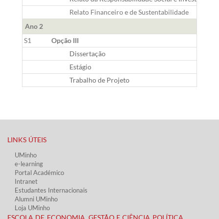
Relato Financeiro e de Sustentabilidade
Ano 2
S1
Opção III
Dissertação
Estágio
Trabalho de Projeto
LINKS ÚTEIS​
UMinho
e-learning
Portal Académico
Intranet
Estudantes Inter​​nacionais
Alumni UMinho
Loja UMinho
ESCOLA DE ECONOMIA, GESTÃO E CIÊNCIA POLÍTICA