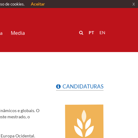
Aceitar
x
uso de cookies.
Media
va
PT
EN
CANDIDATURAS
inâmicos e globais. O
este mestrado, o
 Europa Ocidental.