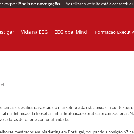
hor experiência de navegação.
Ao utilizar o website está a consentir o 
estigar
Vida na EEG
EEGlobal Mind
Formação Executi
ia
 temas e desafios da gestão do marketing e da estratégia em contextos d
 na definição da filosofia, linha de atuação e prática organizacional. N
eradoras de valor e competitividade. ​
 melhores mestrados em Marketing em Portugal, ocupando a posição 67 na