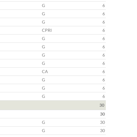
G
6
G
6
G
6
CPRI
6
G
6
G
6
G
6
G
6
CA
6
G
6
G
6
G
6
30
30
G
30
G
30