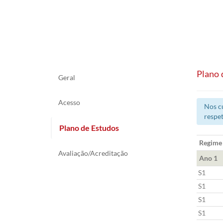
Plano 
Geral
Acesso
Nos cu
respet
Plano de Estudos
Regime
Avaliação/Acreditação
Ano 1
S1
S1
S1
S1