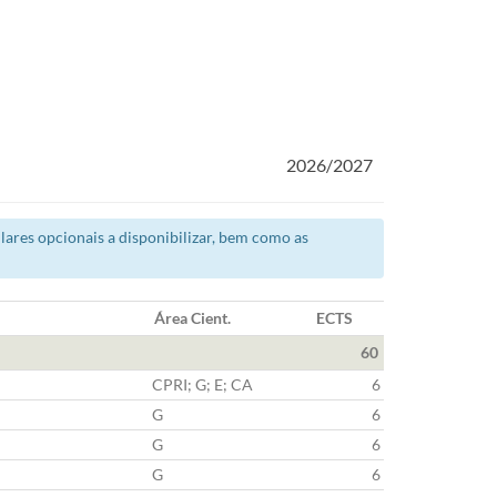
2026/2027
ares opcionais a disponibilizar, bem como as
Área Cient.
ECTS
60
CPRI; G; E; CA
6
G
6
G
6
G
6