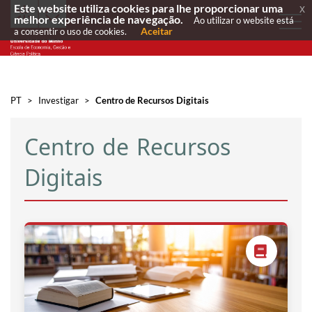
Este website utiliza cookies para lhe proporcionar uma
x
melhor experiência de navegação.
Ao utilizar o website está
Aceitar
a consentir o uso de cookies.
PT
>
Investigar
>
Centro de Recursos Digitais
Centro de Recursos
Digitais