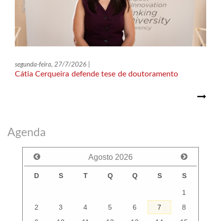
segunda-feira, 27/7/2026 |
Cátia Cerqueira defende tese de doutoramento
Agenda
Agosto
2026
D
S
T
Q
Q
S
S
1
2
3
4
5
6
7
8