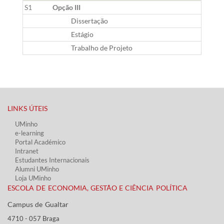
S1
Opção III
Dissertação
Estágio
Trabalho de Projeto
LINKS ÚTEIS​
UMinho
e-learning
Portal Académico
Intranet
Estudantes Inter​​nacionais
Alumni UMinho
Loja UMinho
ESCOLA DE ECONOMIA, GESTÃO E CIÊNCIA POLÍTICA
Campus de Gualtar ​​
4710 - ​057 Braga