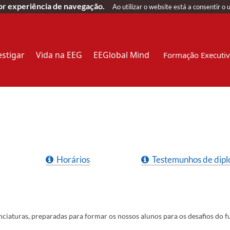
hor experiência de navegação.
Ao utilizar o website está a consentir o 
estigar
Vida na EEG
EEGlobal Mind
Formação Executi
Horários
Testemunhos de dip
turas, preparadas para formar os nossos alunos para os desafios do futu